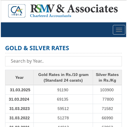
Togg
navig
GOLD & SILVER RATES
Gold Rates in Rs./10 gram
Silver Rates
Year
(Standard 24 carats)
in Rs./Kg
31.03.2025
91190
103900
31.03.2024
69135
77800
31.03.2023
59512
71582
31.03.2022
51278
66990